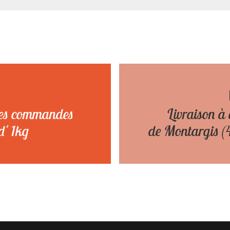
les commandes
Livraison à
d' 1kg
de Montargis (4