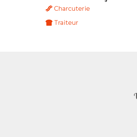
Charcuterie
Traiteur
U